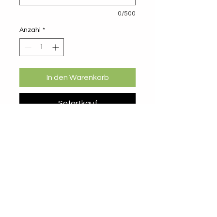
0/500
Anzahl
*
In den Warenkorb
Sofortkauf
Hochwertige Präsentation für
Verkauf und Vermietung
Immobilienfotografie
professionelle Bildbearbeitung
Video/ Reel
Präsentationsmaterial
individuelle Abstimmung
Impressum
Preis ab 790 Euro und je nach Objekt
Datenschutz